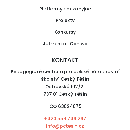
Platformy edukacyjne
Projekty
Konkursy
Jutrzenka Ogniwo
KONTAKT
Pedagogické centrum pro polské národnostní
školství Český Těšín
Ostravská 612/21
737 01 Český Těšín
IČO 63024675
+420 558 746 267
info@pctesin.cz