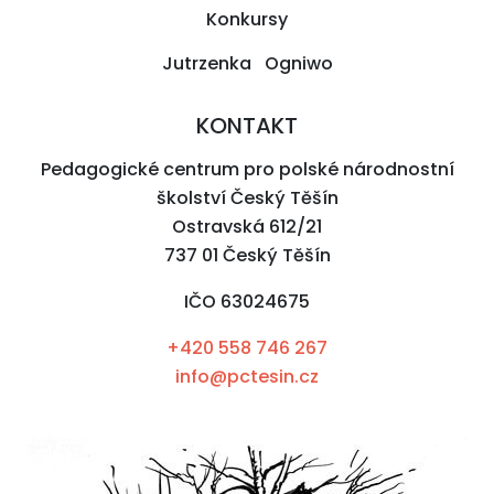
Konkursy
Jutrzenka Ogniwo
KONTAKT
Pedagogické centrum pro polské národnostní
školství Český Těšín
Ostravská 612/21
737 01 Český Těšín
IČO 63024675
+420 558 746 267
info@pctesin.cz