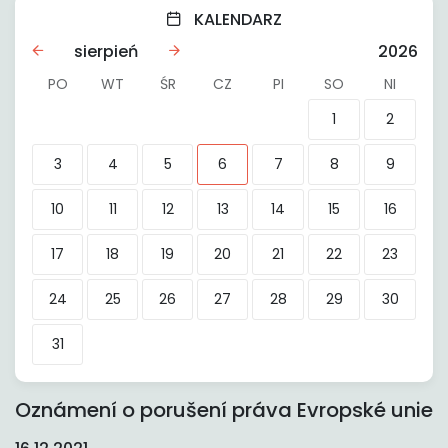
KALENDARZ
sierpień
2026
PO
WT
ŚR
CZ
PI
SO
NI
1
2
3
4
5
6
7
8
9
10
11
12
13
14
15
16
17
18
19
20
21
22
23
24
25
26
27
28
29
30
31
Oznámení o porušení práva Evropské unie