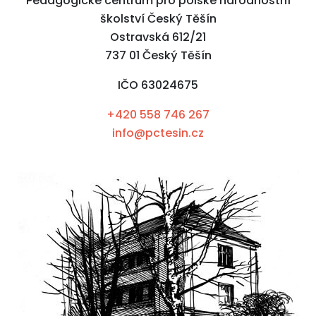
Pedagogické centrum pro polské národnostní
školství Český Těšín
Ostravská 612/21
737 01 Český Těšín
IČO 63024675
+420 558 746 267
info@pctesin.cz