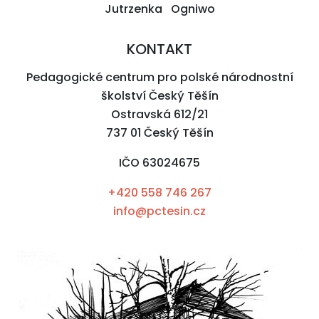
Jutrzenka Ogniwo
KONTAKT
Pedagogické centrum pro polské národnostní
školství Český Těšín
Ostravská 612/21
737 01 Český Těšín
IČO 63024675
+420 558 746 267
info@pctesin.cz